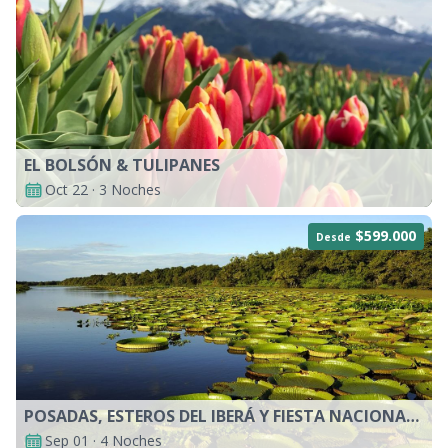
EL BOLSÓN & TULIPANES
Oct 22 · 3 Noches
$599.000
Desde
POSADAS, ESTEROS DEL IBERÁ Y FIESTA NACIONAL DEL INMIGRANTE
Sep 01 · 4 Noches